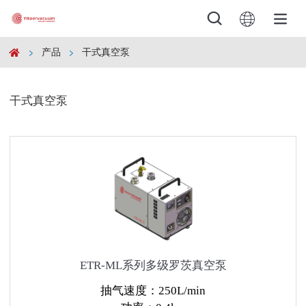





产品
干式真空泵

产品



解决方案

干式真空泵
服务与支持

下载

公司

新闻

ETR-ML系列多级罗茨真空泵
联系

抽气速度：250L/min