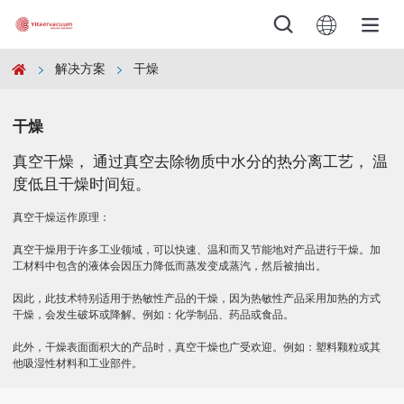





解决方案
干燥

产品



解决方案

干燥
真空干燥， 通过真空去除物质中水分的热分离工艺， 温
服务与支持

度低且干燥时间短。
真空干燥运作原理：
下载

真空干燥用于许多工业领域，可以快速、温和而又节能地对产品进行干燥。加
工材料中包含的液体会因压力降低而蒸发变成蒸汽，然后被抽出。
公司

因此，此技术特别适用于热敏性产品的干燥，因为热敏性产品采用加热的方式
干燥，会发生破坏或降解。例如：化学制品、药品或食品。
新闻

此外，干燥表面面积大的产品时，真空干燥也广受欢迎。例如：塑料颗粒或其
他吸湿性材料和工业部件。
联系
