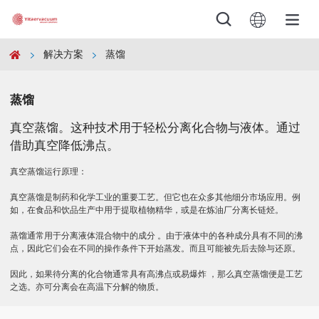





解决方案
蒸馏

产品



解决方案

蒸馏
真空蒸馏。这种技术用于轻松分离化合物与液体。通过
服务与支持

借助真空降低沸点。
真空蒸馏运行原理：
下载

真空蒸馏是制药和化学工业的重要工艺。但它也在众多其他细分市场应用。例
如，在食品和饮品生产中用于提取植物精华，或是在炼油厂分离长链烃。
公司

蒸馏通常用于分离液体混合物中的成分 。由于液体中的各种成分具有不同的沸
点，因此它们会在不同的操作条件下开始蒸发。而且可能被先后去除与还原。
新闻

因此，如果待分离的化合物通常具有高沸点或易爆炸 ，那么真空蒸馏便是工艺
之选。亦可分离会在高温下分解的物质。
联系
